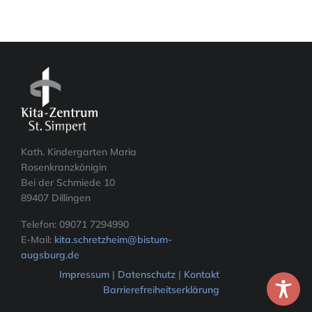
Kath. Kindergarten Maria
Rosenkranzkönigin
Bei der Schmiede 10
89407 Dillingen
Telefon: 09071 7294990
E-Mail:
kita.schretzheim@bistum-
augsburg.de
Impressum
|
Datenschutz
|
Kontakt
Barrierefreiheitserklärung