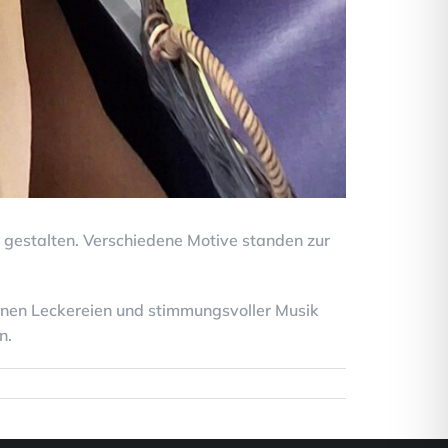
t gestalten. Verschiedene Motive standen zur
inen Leckereien und stimmungsvoller Musik
n.