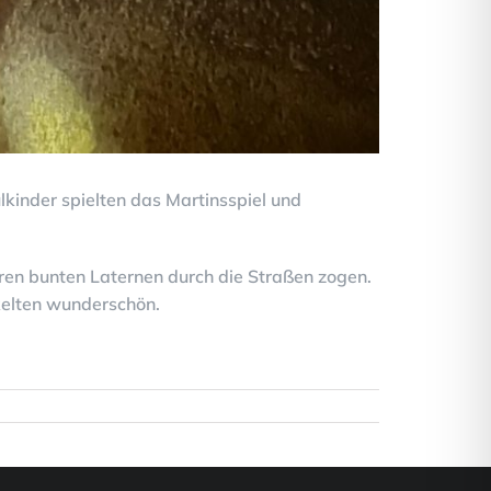
ulkinder spielten das Martinsspiel und
ren bunten Laternen durch die Straßen zogen.
kelten wunderschön.