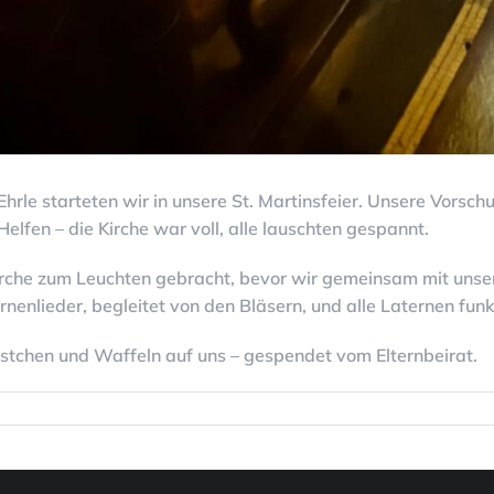
Ehrle starteten wir in unsere St. Martinsfeier. Unsere Vorsch
elfen – die Kirche war voll, alle lauschten gespannt.
irche zum Leuchten gebracht, bevor wir gemeinsam mit unse
nenlieder, begleitet von den Bläsern, und alle Laternen fun
stchen und Waffeln auf uns – gespendet vom Elternbeirat.