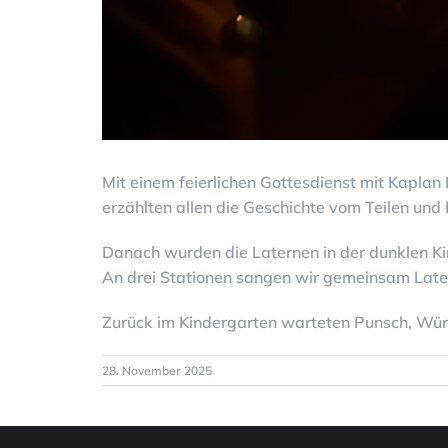
Mit einem feierlichen Gottesdienst mit Kaplan 
erzählten allen die Geschichte vom Teilen und H
Danach wurden die Laternen in der dunklen K
An drei Stationen sangen wir gemeinsam Later
Zurück im Kindergarten warteten Punsch, Wür
28. November 2025